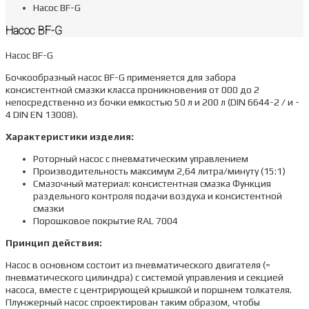
Насос BF-G
Насос BF-G
Насос BF-G
Бочкообразный насос BF-G применяется для забора
консистентной смазки класса проникновения от 000 до 2
непосредственно из бочки емкостью 50 л и 200 л (DIN 6644-2 / и -
4 DIN EN 13008).
Характеристики изделия:
Роторный насос с пневматическим управлением
Производительность максимум 2,64 литра/минуту (15:1)
Смазочный материал: консистентная смазка Функция
раздельного контроля подачи воздуха и консистентной
смазки
Порошковое покрытие RAL 7004
Принцип действия:
Насос в основном состоит из пневматического двигателя (=
пневматического цилиндра) с системой управления и секцией
насоса, вместе с центрирующей крышкой и поршнем толкателя.
Плунжерный насос спроектирован таким образом, чтобы